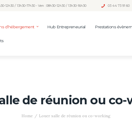
h30-12h30 / 13h30-17h30 - Ven : 08h30-12h30 / 13h30-16h30
03 44 73 91 60
ons d’hébergement
Hub Entrepreneurial
Prestations évènem
ts
alle de réunion ou co
Home
Louer salle de réunion ou co-working