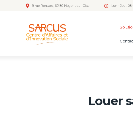
9 rue Ronsard, 60180 Nogent-sur-Oise
Lun - Jeu : 08
Soluti
Contac
Louer s